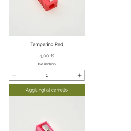
Temperino Red
Prezzo
4,00 €
IVA inclusa
Aggiungi al carrello