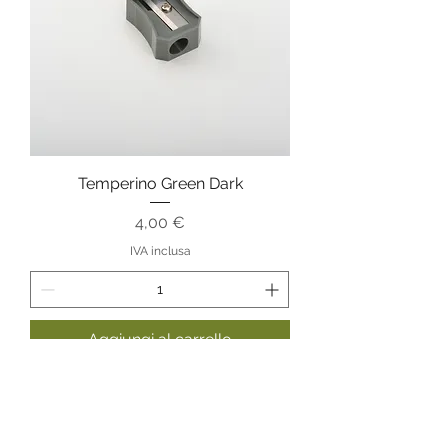
Temperino Green Dark
Prezzo
4,00 €
IVA inclusa
Aggiungi al carrello