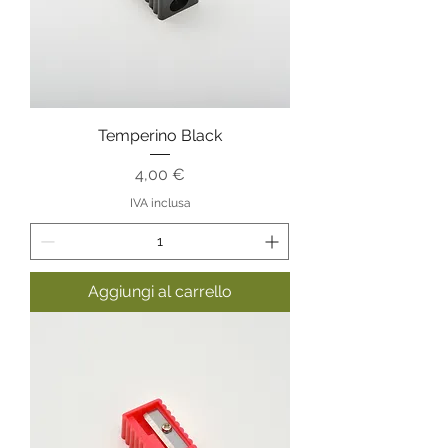
Temperino Black
Prezzo
4,00 €
IVA inclusa
Aggiungi al carrello