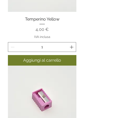
Temperino Yellow
Prezzo
4,00 €
IVA inclusa
Aggiungi al carrello