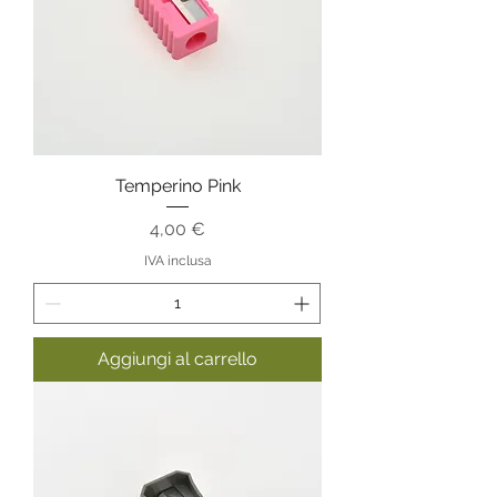
Temperino Pink
Prezzo
4,00 €
IVA inclusa
Aggiungi al carrello