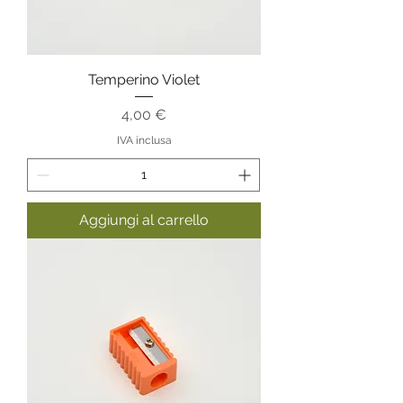
Temperino Violet
Prezzo
4,00 €
IVA inclusa
Aggiungi al carrello