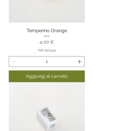
Temperino Orange
Prezzo
4,00 €
IVA inclusa
Aggiungi al carrello