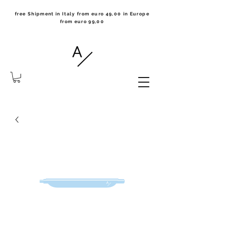
free Shipment in Italy from euro 49,00 in Europe
from euro 99,00
the notebook collection made
in Milano