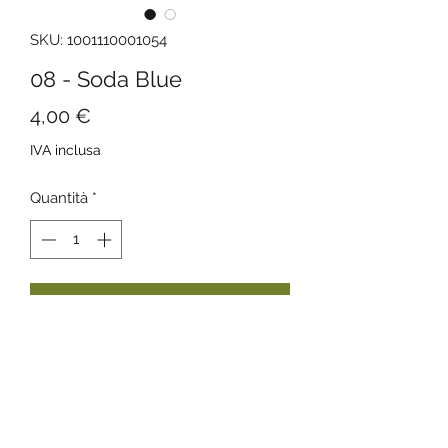
SKU: 1001110001054
08 - Soda Blue
Prezzo
4,00 €
IVA inclusa
Quantità
*
Aggiungi al carrello
Penna a sfera gel con inchiostro nero
con una doppia funzione di clip e di
penna, puoi attaccare la tua Clipen
alle copertine dei quaderni
ANOMALI. Premiata con Red Hot